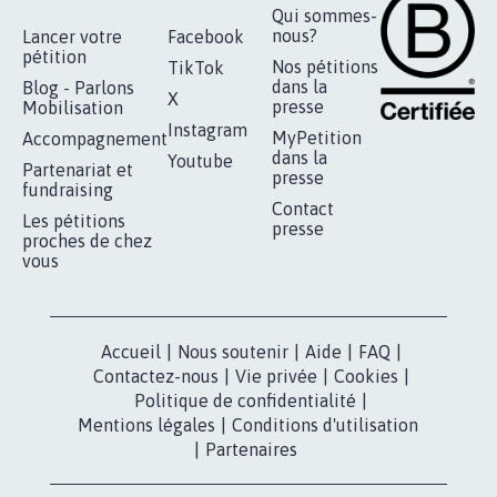
RÉUSSIR VOTRE
NOTRE
ESPACE PRESSE
MOBILISATION
COMMUNAUTÉ
Qui sommes-
nous?
Lancer votre
Facebook
pétition
Nos pétitions
TikTok
dans la
Blog - Parlons
X
presse
Mobilisation
Instagram
MyPetition
Accompagnement
dans la
Youtube
Partenariat et
presse
fundraising
Contact
Les pétitions
presse
proches de chez
vous