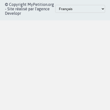
Accueil
|
Nous soutenir
|
Aide
|
FAQ
|
Contactez-nous
|
Vie privée
|
Cookies
|
Politique de confidentialité
|
Mentions légales
|
Conditions d'utilisation
|
Partenaires
© Copyright MyPetition.org
- Site réalisé par l'agence
Developr