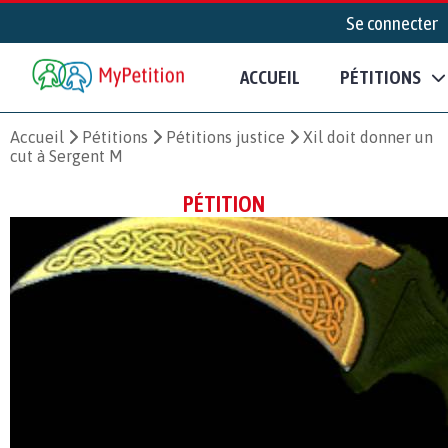
Se connecter
ACCUEIL
PÉTITIONS
Accueil
Pétitions
Pétitions justice
Xil doit donner un
cut à Sergent M
PÉTITION