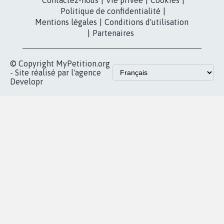
presse
fundraising
Contact
Les pétitions
presse
proches de chez
vous
Accueil
|
Nous soutenir
|
Aide
|
FAQ
|
Contactez-nous
|
Vie privée
|
Cookies
|
Politique de confidentialité
|
Mentions légales
|
Conditions d'utilisation
|
Partenaires
© Copyright MyPetition.org
- Site réalisé par l'agence
Developr