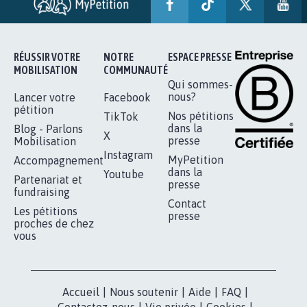
AUTOUR DE LA SOURCE...
11.302
signatures
Je signe
RÉUSSIR VOTRE
NOTRE
ESPACE PRESSE
MOBILISATION
COMMUNAUTÉ
Qui sommes-
nous?
Lancer votre
Facebook
pétition
Nos pétitions
TikTok
dans la
Blog - Parlons
X
presse
Mobilisation
Instagram
MyPetition
Accompagnement
dans la
Youtube
Partenariat et