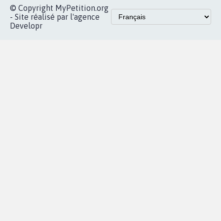
Accueil
|
Nous soutenir
|
Aide
|
FAQ
|
Contactez-nous
|
Vie privée
|
Cookies
|
Politique de confidentialité
|
Mentions légales
|
Conditions d'utilisation
|
Partenaires
© Copyright MyPetition.org
- Site réalisé par l'agence
Developr