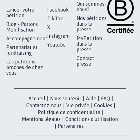
RÉUSSIR VOTRE
NOTRE
ESPACE PRESSE
MOBILISATION
COMMUNAUTÉ
Qui sommes-
nous?
Lancer votre
Facebook
pétition
Nos pétitions
TikTok
dans la
Blog - Parlons
X
presse
Mobilisation
Instagram
MyPetition
Accompagnement
dans la
Youtube
Partenariat et
presse
fundraising
Contact
Les pétitions
presse
proches de chez
vous