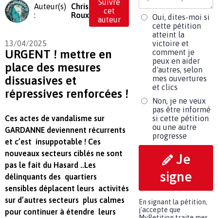
Suivre
Auteur(s)
Chris
cet
:
Roux
Oui, dites-moi si
auteur
cette pétition
atteint la
13/04/2025
victoire et
URGENT ! mettre en
comment je
peux en aider
place des mesures
d'autres, selon
dissuasives et
mes ouvertures
et clics
répressives renforcées !
Non, je ne veux
pas être informé
Ces actes de vandalisme sur
si cette pétition
ou une autre
GARDANNE deviennent récurrents
progresse
et c’est insuppotable ! Ces
nouveaux secteurs ciblés ne sont
Je
pas le fait du Hasard ..Les
signe
délinquants des quartiers
sensibles déplacent leurs activités
sur d’autres secteurs plus calmes
En signant la pétition,
j'accepte que
pour continuer à étendre leurs
MyPetition traite mes