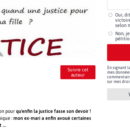
Oui, di
victoir
selon m
Non, je
pétiti
En signant l
Suivre cet
mes données 
auteur
commentaires
sur mes droit
ion pour
qu'enfin la justice fasse son devoir !
nique :
mon ex-mari a enfin avoué certaines
...