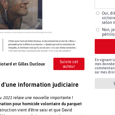
Oui, di
victoir
selon m
Non, je
pétiti
En signant l
Suivre cet
iotard et Gilles Ducloux
mes données 
auteur
commentaires
sur mes droit
 d'une information judiciaire
v. 2021
relaie une nouvelle importante !
mation pour homicide volontaire du parquet
nstruction vient d'être saisi et que David