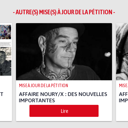
- AUTRE(S) MISE(S) À JOUR DE LA PÉTITION -
MISE À JOUR DE LA PÉTITION
MISE
IT
AFFAIRE NOURY/X : DES NOUVELLES
AFF
IMPORTANTES
IM
Lire