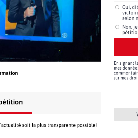
Oui, di
victoir
selon m
Non, je
pétiti
En signant l
mes données 
ormation
commentaires
sur mes droit
pétition
’actualité soit la plus transparente possible!