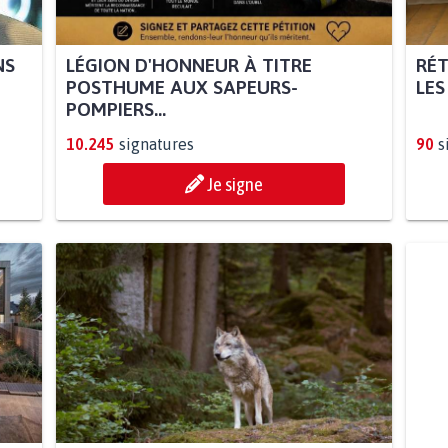
NS
LÉGION D'HONNEUR À TITRE
RÉT
POSTHUME AUX SAPEURS-
LES
POMPIERS...
10.245
signatures
90
s
Je signe