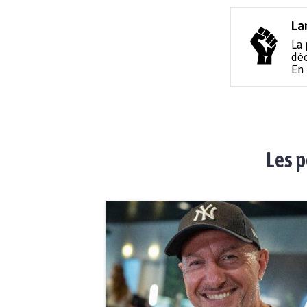
La
La 
déc
En
Les p