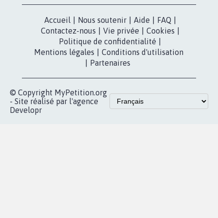
presse
Mobilisation
Instagram
MyPetition
Accompagnement
dans la
Youtube
Partenariat et
presse
fundraising
Contact
Les pétitions
presse
proches de chez
vous
Accueil
|
Nous soutenir
|
Aide
|
FAQ
|
Contactez-nous
|
Vie privée
|
Cookies
|
Politique de confidentialité
|
Mentions légales
|
Conditions d'utilisation
|
Partenaires
© Copyright MyPetition.org
- Site réalisé par l'agence
Developr