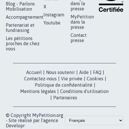
RÉUSSIR VOTRE
NOTRE
ESPACE PRESSE
MOBILISATION
COMMUNAUTÉ
Qui sommes-
nous?
Lancer votre
Facebook
pétition
Nos pétitions
TikTok
dans la
Blog - Parlons
X
presse
Mobilisation
Instagram
MyPetition
Accompagnement
dans la
Youtube
Partenariat et
presse
fundraising
Contact
Les pétitions
presse
proches de chez
vous
Accueil
|
Nous soutenir
|
Aide
|
FAQ
|