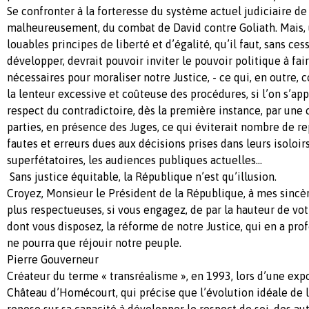
Se confronter à la forteresse du système actuel judiciaire de 
malheureusement, du combat de David contre Goliath. Mais, 
louables principes de liberté et d’égalité, qu’il faut, sans ces
développer, devrait pouvoir inviter le pouvoir politique à fai
nécessaires pour moraliser notre Justice, - ce qui, en outre, 
la lenteur excessive et coûteuse des procédures, si l’on s’ap
respect du contradictoire, dès la première instance, par une 
parties, en présence des Juges, ce qui éviterait nombre de re
fautes et erreurs dues aux décisions prises dans leurs isoloir
superfétatoires, les audiences publiques actuelles…
Sans justice équitable, la République n’est qu’illusion.
Croyez, Monsieur le Président de la République, à mes sincèr
plus respectueuses, si vous engagez, de par la hauteur de vot
dont vous disposez, la réforme de notre Justice, qui en a pr
ne pourra que réjouir notre peuple.
Pierre Gouverneur
Créateur du terme « transréalisme », en 1993, lors d’une expo
Château d’Homécourt, qui précise que l’évolution idéale de
repose sur sa capacité à développer le respect de soi, des autr