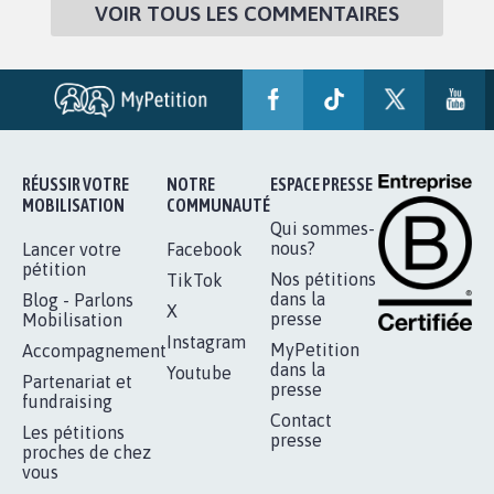
VOIR TOUS LES COMMENTAIRES
RÉUSSIR VOTRE
NOTRE
ESPACE PRESSE
MOBILISATION
COMMUNAUTÉ
Qui sommes-
nous?
Lancer votre
Facebook
pétition
Nos pétitions
TikTok
dans la
Blog - Parlons
X
presse
Mobilisation
Instagram
MyPetition
Accompagnement
dans la
Youtube
Partenariat et
presse
fundraising
Contact
Les pétitions
presse
proches de chez
vous