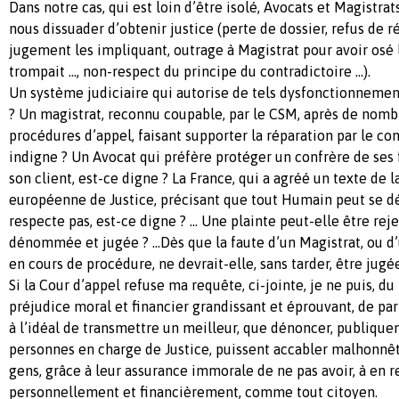
Dans notre cas, qui est loin d’être isolé, Avocats et Magistra
nous dissuader d’obtenir justice (perte de dossier, refus de 
jugement les impliquant, outrage à Magistrat pour avoir osé lu
trompait …, non-respect du principe du contradictoire …).
Un système judiciaire qui autorise de tels dysfonctionnement
? Un magistrat, reconnu coupable, par le CSM, après de nom
procédures d’appel, faisant supporter la réparation par le con
indigne ? Un Avocat qui préfère protéger un confrère de ses 
son client, est-ce digne ? La France, qui a agréé un texte de
européenne de Justice, précisant que tout Humain peut se déf
respecte pas, est-ce digne ? … Une plainte peut-elle être re
dénommée et jugée ? …Dès que la faute d’un Magistrat, ou d’
en cours de procédure, ne devrait-elle, sans tarder, être jugé
Si la Cour d’appel refuse ma requête, ci-jointe, je ne puis, du
préjudice moral et financier grandissant et éprouvant, de pa
à l’idéal de transmettre un meilleur, que dénoncer, publiquem
personnes en charge de Justice, puissent accabler malhonn
gens, grâce à leur assurance immorale de ne pas avoir, à en
personnellement et financièrement, comme tout citoyen.