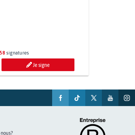
P AU PROJET AGRIVOLTAÏQUE
OUR DE LA SOURCE...
258
signatures
Je signe
-nous?