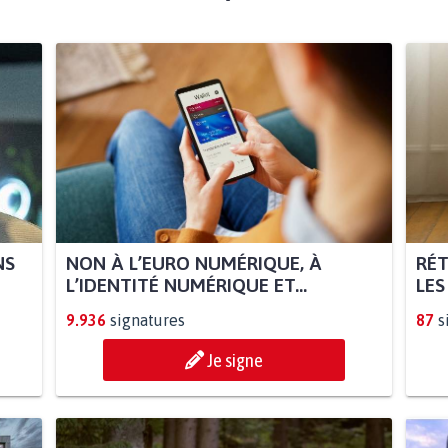
NS
NON À L’EURO NUMÉRIQUE, À
RÉT
L’IDENTITÉ NUMÉRIQUE ET...
LES
9.936
signatures
87
s
Je signe