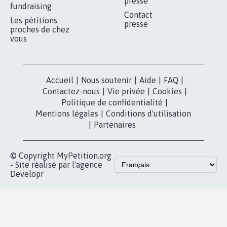
RÉUSSIR VOTRE
NOTRE
ESPACE PRESSE
MOBILISATION
COMMUNAUTÉ
Qui sommes-
nous?
Lancer votre
Facebook
pétition
Nos pétitions
TikTok
dans la
Blog - Parlons
X
presse
Mobilisation
Instagram
MyPetition
Accompagnement
dans la
Youtube
Partenariat et
presse
fundraising
Contact
Les pétitions
presse
proches de chez
vous
Accueil
|
Nous soutenir
|
Aide
|
FAQ
|
Contactez-nous
|
Vie privée
|
Cookies
|
Politique de confidentialité
|
Mentions légales
|
Conditions d'utilisation
|
Partenaires