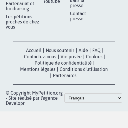
Je signe
RÉUSSIR VOTRE
NOTRE
ESPACE PRESSE
MOBILISATION
COMMUNAUTÉ
Qui sommes-
nous?
Lancer votre
Facebook
pétition
Nos pétitions
TikTok
dans la
Blog - Parlons
X
presse
Mobilisation
Instagram
MyPetition
Accompagnement
dans la
Youtube
Partenariat et
presse
fundraising
Contact
Les pétitions
presse
proches de chez