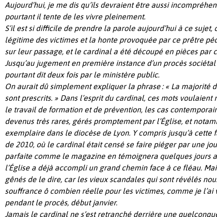
Aujourd’hui, je me dis qu’ils devraient être aussi incompréhens
pourtant il tente de les vivre pleinement.
S’il est si difficile de prendre la parole aujourd’hui à ce sujet,
légitime des victimes et la honte provoquée par ce prêtre pé
sur leur passage, et le cardinal a été découpé en pièces par 
Jusqu’au jugement en première instance d’un procès sociétal 
pourtant dit deux fois par le ministère public.
On aurait dû simplement expliquer la phrase : « La majorité de
sont prescrits. » Dans l’esprit du cardinal, ces mots voulaient
le travail de formation et de prévention, les cas contemporai
devenus très rares, gérés promptement par l’Église, et not
exemplaire dans le diocèse de Lyon. Y compris jusqu’à cette 
de 2010, où le cardinal était censé se faire piéger par une jou
parfaite comme le magazine en témoignera quelques jours ap
l’Église a déjà accompli un grand chemin face à ce fléau. Ma
gênés de le dire, car les vieux scandales qui sont révélés no
souffrance ô combien réelle pour les victimes, comme je l’ai 
pendant le procès, début janvier.
Jamais le cardinal ne s’est retranché derrière une quelconque 