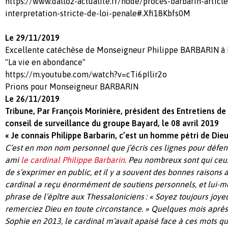
https://www.dalloz-actualite.fr/node/proces-barbarin-articl
interpretation-stricte-de-loi-penale#.Xfi18Kbfs0M
Le 29/11/2019
Excellente catéchèse de Monseigneur Philippe BARBARIN à P
"La vie en abondance"
https://m.youtube.com/watch?v=cTi6pIlir2o
Prions pour Monseigneur BARBARIN
Le 26/11/2019
Tribune, Par François Morinière, président des Entretiens d
conseil de surveillance du groupe Bayard, le 08 avril 2019
« Je connais Philippe Barbarin, c’est un homme pétri de Dieu
C’est en mon nom personnel que j’écris ces lignes pour défe
ami
le cardinal Philippe Barbarin
. Peu nombreux sont qui ceux
de s’exprimer en public, et il y a souvent des bonnes raisons a
cardinal a reçu énormément de soutiens personnels, et lui-
phrase de l’épître aux Thessaloniciens : « Soyez toujours joyeu
remerciez Dieu en toute circonstance. » Quelques mois après 
Sophie en 2013, le cardinal m’avait apaisé face à ces mots qu