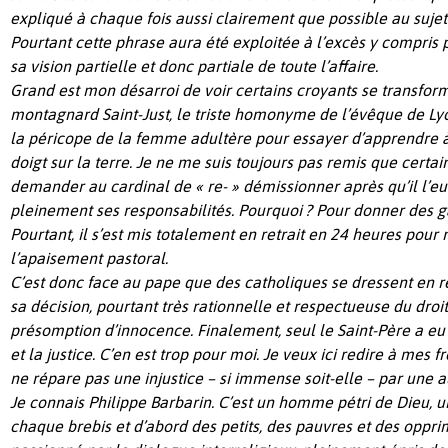
expliqué à chaque fois aussi clairement que possible au sujet 
Pourtant cette phrase aura été exploitée à l’excès y compris 
sa vision partielle et donc partiale de toute l’affaire.
Grand est mon désarroi de voir certains croyants se transfor
montagnard Saint-Just, le triste homonyme de l’évêque de Lyon 
la péricope de la femme adultère pour essayer d’apprendre à 
doigt sur la terre. Je ne me suis toujours pas remis que certain
demander au cardinal de « re- » démissionner après qu’il l’eu
pleinement ses responsabilités. Pourquoi ? Pour donner des 
Pourtant, il s’est mis totalement en retrait en 24 heures pour 
l’apaisement pastoral.
C’est donc face au pape que des catholiques se dressent en 
sa décision, pourtant très rationnelle et respectueuse du droit
présomption d’innocence. Finalement, seul le Saint-Père a eu l
et la justice. C’en est trop pour moi. Je veux ici redire à mes f
ne répare pas une injustice – si immense soit-elle – par une au
Je connais Philippe Barbarin. C’est un homme pétri de Dieu, 
chaque brebis et d’abord des petits, des pauvres et des oppr