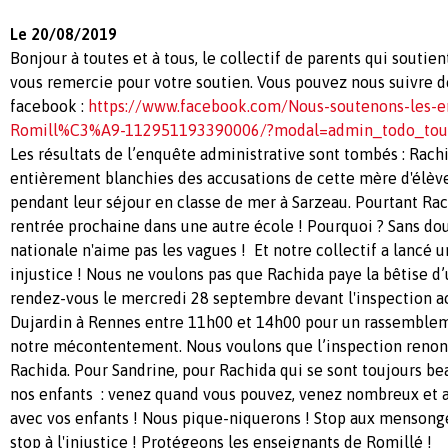
Le 20/08/2019
Bonjour à toutes et à tous, le collectif de parents qui soutie
vous remercie pour votre soutien. Vous pouvez nous suivre 
facebook :
https://www.facebook.com/Nous-soutenons-les-e
Romill%C3%A9-112951193390006/?modal=admin_todo_tou
Les résultats de l’enquête administrative sont tombés : Rach
entièrement blanchies des accusations de cette mère d'élè
pendant leur séjour en classe de mer à Sarzeau. Pourtant Rac
rentrée prochaine dans une autre école ! Pourquoi ? Sans do
nationale n'aime pas les vagues ! Et notre collectif a lancé u
injustice ! Nous ne voulons pas que Rachida paye la bêtise d
rendez-vous le mercredi 28 septembre devant l'inspection a
Dujardin à Rennes entre 11h00 et 14h00 pour un rassemblem
notre mécontentement. Nous voulons que l’inspection renon
Rachida. Pour Sandrine, pour Rachida qui se sont toujours b
nos enfants : venez quand vous pouvez, venez nombreux et
avec vos enfants ! Nous pique-niquerons ! Stop aux mensonge
stop à l'injustice ! Protégeons les enseignants de Romillé !