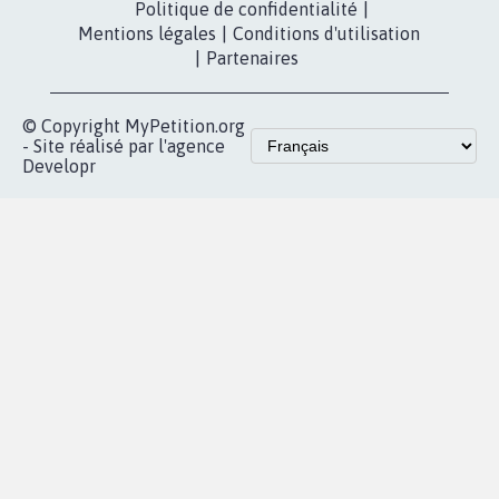
fundraising
Contact
Les pétitions
presse
proches de chez
vous
Accueil
|
Nous soutenir
|
Aide
|
FAQ
|
Contactez-nous
|
Vie privée
|
Cookies
|
Politique de confidentialité
|
Mentions légales
|
Conditions d'utilisation
|
Partenaires
© Copyright MyPetition.org
- Site réalisé par l'agence
Developr