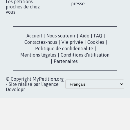
Qui sommes-
nous?
Lancer votre
Facebook
pétition
Nos pétitions
TikTok
dans la
Blog - Parlons
X
presse
Mobilisation
Instagram
MyPetition
Accompagnement
dans la
Youtube
Partenariat et
presse
fundraising
Contact
Les pétitions
presse
proches de chez
vous
Accueil
|
Nous soutenir
|
Aide
|
FAQ
|
Contactez-nous
|
Vie privée
|
Cookies
|
Politique de confidentialité
|
Mentions légales
|
Conditions d'utilisation
|
Partenaires