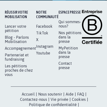
RÉUSSIR VOTRE
NOTRE
ESPACE PRESSE
MOBILISATION
COMMUNAUTÉ
Qui sommes-
nous?
Lancer votre
Facebook
pétition
Nos pétitions
TikTok
dans la
Blog - Parlons
X
presse
Mobilisation
Instagram
MyPetition
Accompagnement
dans la
Youtube
Partenariat et
presse
fundraising
Contact
Les pétitions
presse
proches de chez
vous
Accueil
|
Nous soutenir
|
Aide
|
FAQ
|
Contactez-nous
|
Vie privée
|
Cookies
|
Politique de confidentialité
|