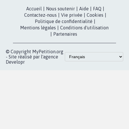
Instagram
MyPetition
Accompagnement
dans la
Youtube
Partenariat et
presse
fundraising
Contact
Les pétitions
presse
proches de chez
vous
Accueil
|
Nous soutenir
|
Aide
|
FAQ
|
Contactez-nous
|
Vie privée
|
Cookies
|
Politique de confidentialité
|
Mentions légales
|
Conditions d'utilisation
|
Partenaires
© Copyright MyPetition.org
- Site réalisé par l'agence
Developr