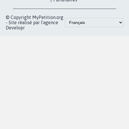
vous
Accueil
|
Nous soutenir
|
Aide
|
FAQ
|
Contactez-nous
|
Vie privée
|
Cookies
|
Politique de confidentialité
|
Mentions légales
|
Conditions d'utilisation
|
Partenaires
© Copyright MyPetition.org
- Site réalisé par l'agence
Developr