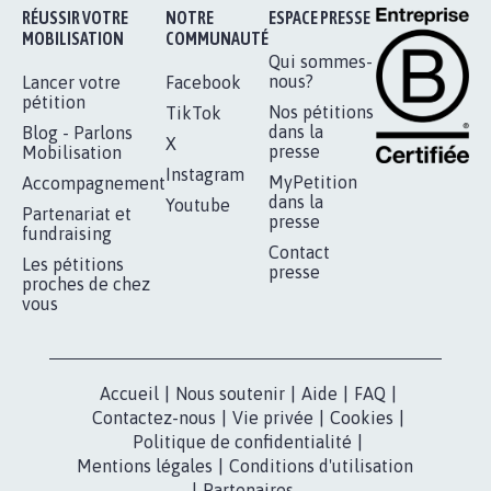
Je signe
RÉUSSIR VOTRE
NOTRE
ESPACE PRESSE
MOBILISATION
COMMUNAUTÉ
Qui sommes-
nous?
Lancer votre
Facebook
pétition
Nos pétitions
TikTok
dans la
Blog - Parlons
X
presse
Mobilisation
Instagram
MyPetition
Accompagnement
dans la
Youtube
Partenariat et
presse
fundraising
Contact
Les pétitions
presse
proches de chez