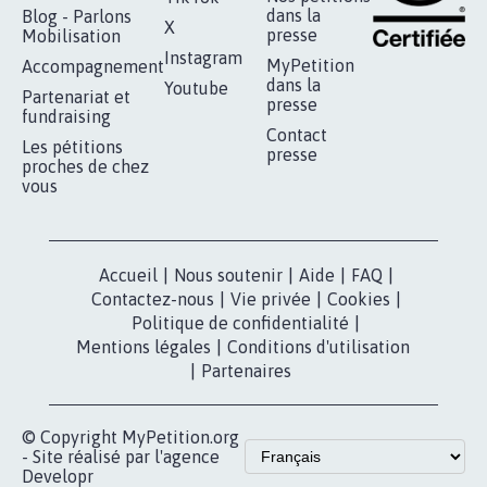
RÉUSSIR VOTRE
NOTRE
ESPACE PRESSE
MOBILISATION
COMMUNAUTÉ
Qui sommes-
nous?
Lancer votre
Facebook
pétition
Nos pétitions
TikTok
dans la
Blog - Parlons
X
presse
Mobilisation
Instagram
MyPetition
Accompagnement
dans la
Youtube
Partenariat et
presse
fundraising
Contact
Les pétitions
presse
proches de chez
vous
Accueil
|
Nous soutenir
|
Aide
|
FAQ
|