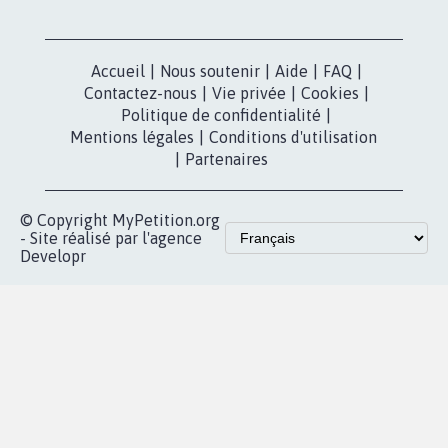
Nos pétitions
TikTok
dans la
Blog - Parlons
X
presse
Mobilisation
Instagram
MyPetition
Accompagnement
dans la
Youtube
Partenariat et
presse
fundraising
Contact
Les pétitions
presse
proches de chez
vous
Accueil
|
Nous soutenir
|
Aide
|
FAQ
|
Contactez-nous
|
Vie privée
|
Cookies
|
Politique de confidentialité
|
Mentions légales
|
Conditions d'utilisation
|
Partenaires
© Copyright MyPetition.org
- Site réalisé par l'agence
Developr