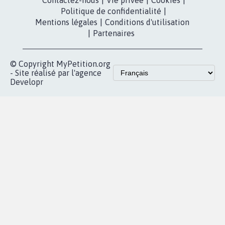
presse
fundraising
Contact
Les pétitions
presse
proches de chez
vous
Accueil
|
Nous soutenir
|
Aide
|
FAQ
|
Contactez-nous
|
Vie privée
|
Cookies
|
Politique de confidentialité
|
Mentions légales
|
Conditions d'utilisation
|
Partenaires
© Copyright MyPetition.org
- Site réalisé par l'agence
Developr