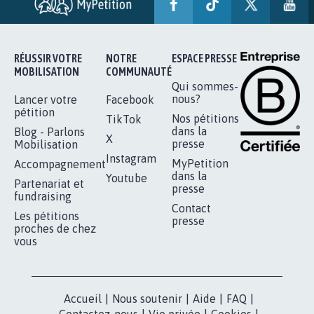
AUTOUR DE LA SOURCE...
11.288
signatures
Je signe
RÉUSSIR VOTRE
NOTRE
ESPACE PRESSE
MOBILISATION
COMMUNAUTÉ
Qui sommes-
nous?
Lancer votre
Facebook
pétition
Nos pétitions
TikTok
dans la
Blog - Parlons
X
presse
Mobilisation
Instagram
MyPetition
Accompagnement
dans la
Youtube
Partenariat et