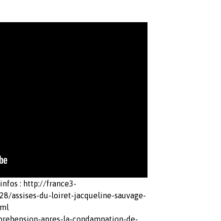
d'infos : http://france3-
28/assises-du-loiret-jacqueline-sauvage-
tml
prehension-apres-la-condamnation-de-