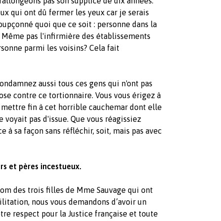
e rallongeons pas son supplice de dix années.
eux qui ont dû fermer les yeux car je serais
oupçonné quoi que ce soit : personne dans la
 Même pas l'infirmière des établissements
rsonne parmi les voisins? Cela fait
ondamnez aussi tous ces gens qui n'ont pas
ose contre ce tortionnaire. Vous vous érigez à
 mettre fin à cet horrible cauchemar dont elle
ne voyait pas d'issue. Que vous réagissiez
ice à sa façon sans réfléchir, soit, mais pas avec
urs et pères incestueux.
om des trois filles de Mme Sauvage qui ont
ilitation, nous vous demandons d’avoir un
e respect pour la Justice française et toute