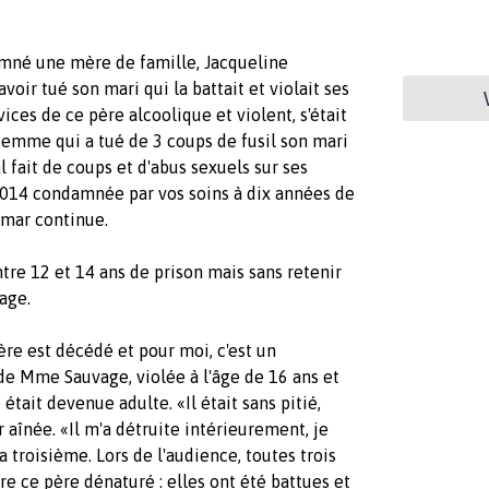
mné une mère de famille, Jacqueline
voir tué son mari qui la battait et violait ses
vices de ce père alcoolique et violent, s'était
e femme qui a tué de 3 coups de fusil son mari
 fait de coups et d'abus sexuels sur ses
 2014 condamnée par vos soins à dix années de
emar continue.
tre 12 et 14 ans de prison mais sans retenir
age.
ère est décédé et pour moi, c'est un
 de Mme Sauvage, violée à l'âge de 16 ans et
était devenue adulte. «Il était sans pitié,
ur aînée. «Il m'a détruite intérieurement, je
la troisième. Lors de l'audience, toutes trois
 ce père dénaturé : elles ont été battues et