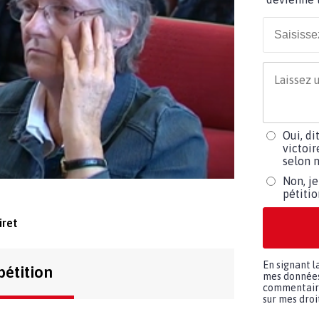
Oui, di
victoir
selon m
Non, je
pétiti
iret
En signant l
pétition
mes données 
commentaires
sur mes droit