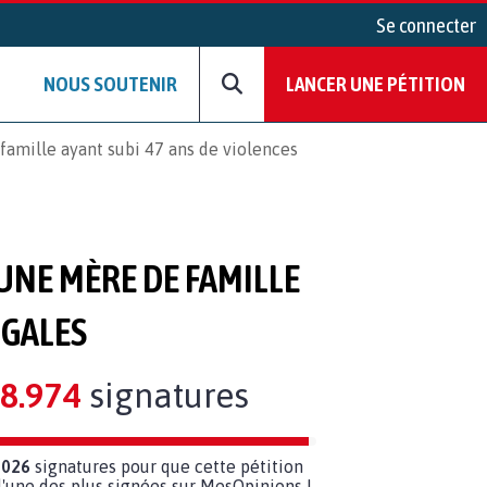
Se connecter
NOUS SOUTENIR
LANCER UNE PÉTITION
mille ayant subi 47 ans de violences
NE MÈRE DE FAMILLE
UGALES
8.974
signatures
 026
signatures pour que cette pétition
'une des plus signées sur MesOpinions !