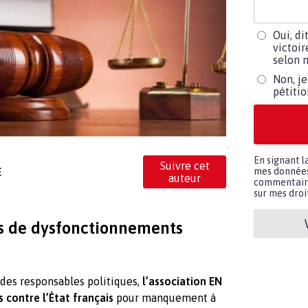
Oui, di
victoir
selon m
Non, je
pétiti
En signant l
Suivre cet
E
mes données 
auteur
commentaires
sur mes droit
es de dysfonctionnements
t des responsables politiques,
l’association EN
 contre l’État français
pour manquement à