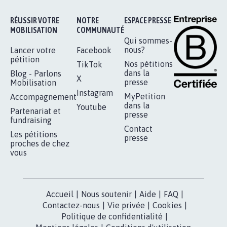
Je signe
RÉUSSIR VOTRE
NOTRE
ESPACE PRESSE
MOBILISATION
COMMUNAUTÉ
Qui sommes-
nous?
Lancer votre
Facebook
pétition
Nos pétitions
TikTok
dans la
Blog - Parlons
X
presse
Mobilisation
Instagram
MyPetition
Accompagnement
dans la
Youtube
Partenariat et
presse
fundraising
Contact