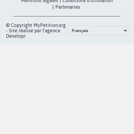
Les pétitions
presse
proches de chez
vous
Accueil
|
Nous soutenir
|
Aide
|
FAQ
|
Contactez-nous
|
Vie privée
|
Cookies
|
Politique de confidentialité
|
Mentions légales
|
Conditions d'utilisation
|
Partenaires
© Copyright MyPetition.org
- Site réalisé par l'agence
Developr