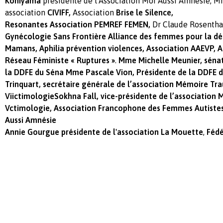
Kohiyama
présidente de l'Association Moi Aussi Amnésie, 
association
CIVIFF,
Association
Brise le Silence,
Resonantes
Association
PEMREF
FEMEN,
Dr Claude Rosentha
Gynécologie Sans Frontière
Alliance des femmes pour la d
Mamans, Aphilia prévention violences, Association AAEVP, 
Réseau Féministe « Ruptures »
.
Mme Michelle Meunier, sénat
la DDFE du Séna
Mme Pascale Vion, Présidente de la DDFE 
Trinquart, secrétaire générale de l’association Mémoire Tr
Viictimologie
Sokhna Fall, vice-présidente
de l’association
Vctimologie, Association Francophone des Femmes Autiste
Aussi Amnésie
Annie Gourgue présidente de l'association La Mouette
,
Féd