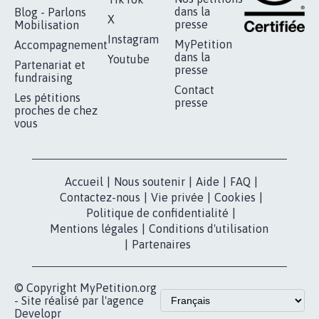
RÉUSSIR VOTRE
NOTRE
ESPACE PRESSE
MOBILISATION
COMMUNAUTÉ
Qui sommes-
nous?
Lancer votre
Facebook
pétition
Nos pétitions
TikTok
dans la
Blog - Parlons
X
presse
Mobilisation
Instagram
MyPetition
Accompagnement
dans la
Youtube
Partenariat et
presse
fundraising
Contact
Les pétitions
presse
proches de chez
vous
Accueil
|
Nous soutenir
|
Aide
|
FAQ
|