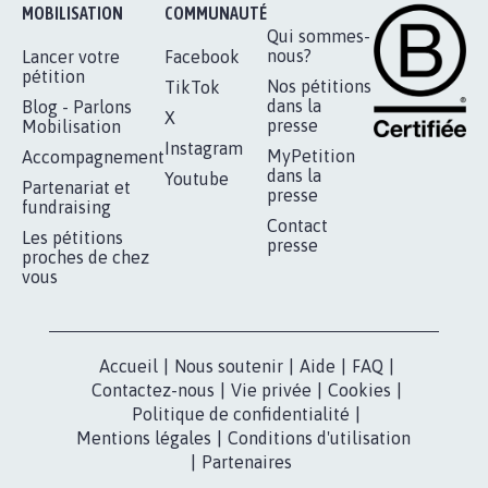
MOBILISATION
COMMUNAUTÉ
Qui sommes-
nous?
Lancer votre
Facebook
pétition
Nos pétitions
TikTok
dans la
Blog - Parlons
X
presse
Mobilisation
Instagram
MyPetition
Accompagnement
dans la
Youtube
Partenariat et
presse
fundraising
Contact
Les pétitions
presse
proches de chez
vous
Accueil
|
Nous soutenir
|
Aide
|
FAQ
|
Contactez-nous
|
Vie privée
|
Cookies
|
Politique de confidentialité
|
Mentions légales
|
Conditions d'utilisation
|
Partenaires