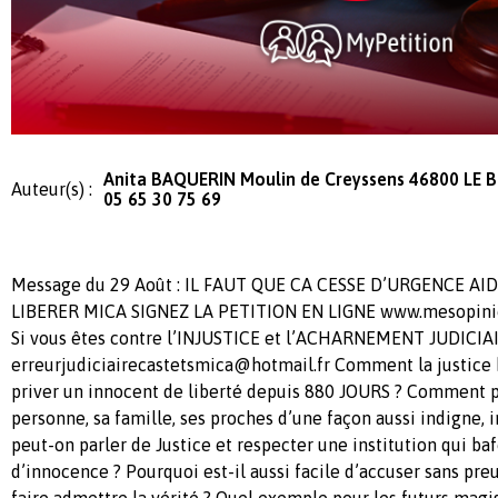
Anita BAQUERIN Moulin de Creyssens 46800 LE 
Auteur(s) :
05 65 30 75 69
Message du 29 Août : IL FAUT QUE CA CESSE D’URGENCE AI
LIBERER MICA SIGNEZ LA PETITION EN LIGNE www.mesopinio
Si vous êtes contre l’INJUSTICE et l’ACHARNEMENT JUDICIA
erreurjudiciairecastetsmica@hotmail.fr
Comment la justice 
priver un innocent de liberté depuis 880 JOURS ? Comment p
personne, sa famille, ses proches d’une façon aussi indigne,
peut-on parler de Justice et respecter une institution qui b
d’innocence ? Pourquoi est-il aussi facile d’accuser sans preuv
faire admettre la vérité ? Quel exemple pour les futurs magis