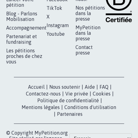
pétition
Nos pétitions
TikTok
dans la
Blog - Parlons
X
presse
Mobilisation
Instagram
MyPetition
Accompagnement
dans la
Youtube
Partenariat et
presse
fundraising
Contact
Les pétitions
presse
proches de chez
vous
Accueil
|
Nous soutenir
|
Aide
|
FAQ
|
Contactez-nous
|
Vie privée
|
Cookies
|
Politique de confidentialité
|
Mentions légales
|
Conditions d'utilisation
|
Partenaires
© Copyright MyPetition.org