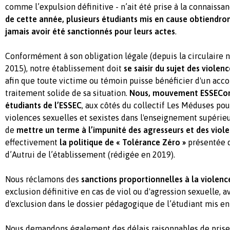
comme l’expulsion définitive - n’ait été prise à la connaissa
de cette année, plusieurs étudiants mis en cause obtiendron
jamais avoir été sanctionnés pour leurs actes
.
Conformément à son obligation légale (depuis la circulaire 
2015), notre établissement doit
se saisir du sujet des violen
afin que toute victime ou témoin puisse bénéficier d'un ac
traitement solide de sa situation.
Nous, mouvement ESSEComp
étudiants de l’ESSEC
, aux côtés du collectif Les Méduses pour
violences sexuelles et sexistes dans l'enseignement supérie
de
mettre un terme à l’impunité des agresseurs et des viole
effectivement
la politique de « Tolérance Zéro »
présentée d
d’Autrui de l’établissement (rédigée en 2019).
Nous réclamons des
sanctions proportionnelles à la violen
exclusion définitive en cas de viol ou d'agression sexuelle, 
d'exclusion dans le dossier pédagogique de l’étudiant mis en
Nous demandons également des délais raisonnables de prise