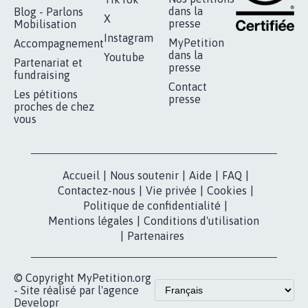
STOP AU PROJET AGRIVOLTAÏQUE
AUTOUR DE LA SOURCE...
11.288
signatures
Je signe
RÉUSSIR VOTRE
NOTRE
ESPACE PRESSE
MOBILISATION
COMMUNAUTÉ
Qui sommes-
nous?
Lancer votre
Facebook
pétition
Nos pétitions
TikTok
dans la
Blog - Parlons
X
presse
Mobilisation
Instagram
MyPetition
Accompagnement