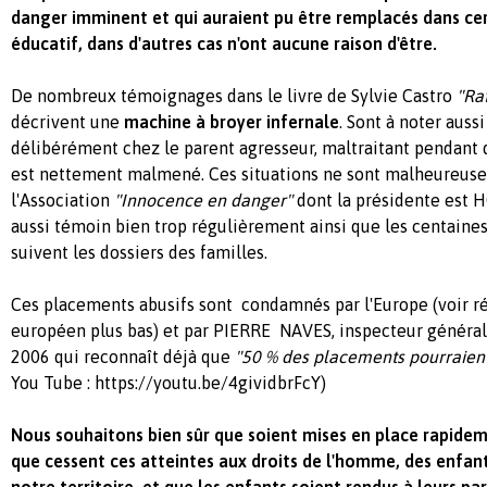
danger imminent et qui auraient pu être remplacés dans cert
éducatif, dans d'autres cas n'ont aucune raison d'être.
De nombreux témoignages dans le livre de Sylvie Castro
"Ra
décrivent une
machine à broyer infernale
. Sont à noter auss
délibérément chez le parent agresseur, maltraitant pendant 
est nettement malmené. Ces situations ne sont malheureuse
l'Association
"
Innocence en danger
"
dont la présidente est 
aussi témoin bien trop régulièrement ainsi que les centaines
suivent les dossiers des familles.
Ces placements abusifs sont condamnés par l'Europe (voir r
européen plus bas) et par PIERRE NAVES, inspecteur général 
2006 qui reconnaît déjà que
"50 % des placements pourraient 
You Tube : https://youtu.be/4gividbrFcY)
Nous souhaitons bien sûr que soient mises en place rapide
que cessent ces atteintes aux droits de l'homme, des enfant
notre territoire, et que les enfants soient rendus à leurs pa