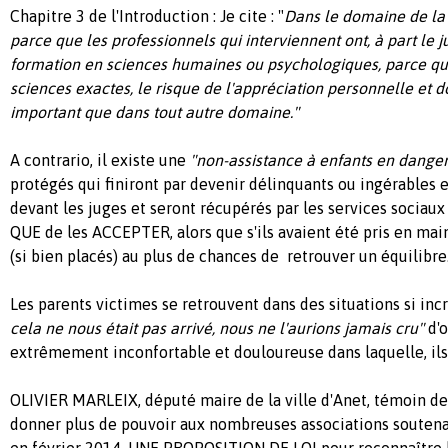
Chapitre 3 de l'Introduction : Je cite : "
Dans le domaine de la 
parce que les professionnels qui interviennent ont, à part le 
formation en sciences humaines ou psychologiques, parce qu'i
sciences exactes, le risque de l'appréciation personnelle et do
important que dans tout autre domaine."
A contrario, il existe une
"non-assistance à enfants en danger
protégés qui finiront par devenir délinquants ou ingérables e
devant les juges et seront récupérés par les services sociaux 
QUE de les ACCEPTER, alors que s'ils avaient été pris en main
(si bien placés) au plus de chances de retrouver un équilibre
Les parents victimes se retrouvent dans des situations si incr
cela ne nous était pas arrivé, nous ne l'aurions jamais cru"
d'o
extrêmement inconfortable et douloureuse dans laquelle, ils
OLIVIER MARLEIX, député maire de la ville d'Anet, témoin de 
donner plus de pouvoir aux nombreuses associations soutena
en février 2014, UNE PROPOSITION DE LOI pour reconnaître l