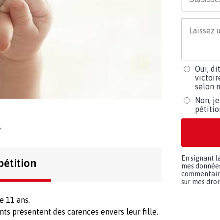
Oui, di
victoir
selon m
Non, je
pétiti
y
En signant l
pétition
mes données 
commentaires
sur mes droit
e 11 ans.
nts présentent des carences envers leur fille.