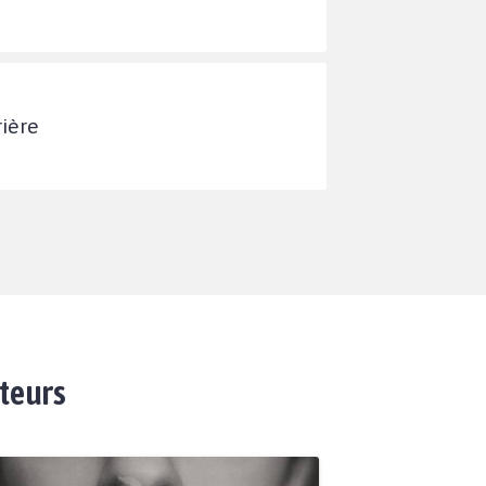
rière
ateurs