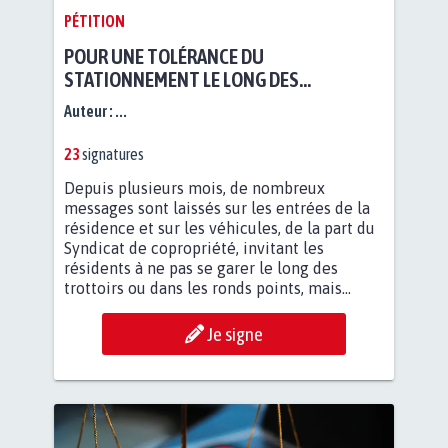
PÉTITION
POUR UNE TOLÉRANCE DU
STATIONNEMENT LE LONG DES
TROTTOIRS À RÉSIDENCE LES JARDINS DE
Auteur :
...
COTOR À GRADIGNAN
23
signatures
Depuis plusieurs mois, de nombreux
messages sont laissés sur les entrées de la
résidence et sur les véhicules, de la part du
Syndicat de copropriété, invitant les
résidents à ne pas se garer le long des
trottoirs ou dans les ronds points, mais...
Je signe