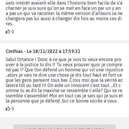
uels intérêt avaient elle dans l’histoire bien facile de s’a
charner je suis sure qu’on se met en face un par un y en
a pas un qui va raconter la même version d’ailleurs sa ne
changera pas lui aussi à changer dix fois au moins ces di
res.
0
Cinthias - Le 18/11/2022 à 17:59:31
Salut Ortance ! Donc à ce que je vois tu veux encore pro
uver à la justice tu dis !! Tu veux prouver quoi je compre
nd pas !? Que l'on défend un homme qui vit une injustice
..alors je vais te dire une chose je dis tout haut et fort ce
que les gens pensent tous bas .Crois moi que la vérité ec
latera tôt ou tard !!! On aide un innocent c'est tout ...Et c
omme tu as dit la maxime se ressemble t-elle? Qui se re
ssemble s'assemble! Moi en tout cas je sais qui je suis et
la personne que je défend .Sur ce bonne soirée a vous .
0