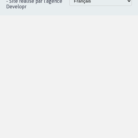
Accueil
|
Nous soutenir
|
Aide
|
FAQ
|
Contactez-nous
|
Vie privée
|
Cookies
|
Politique de confidentialité
|
Mentions légales
|
Conditions d'utilisation
|
Partenaires
© Copyright MyPetition.org
- Site réalisé par l'agence
Developr