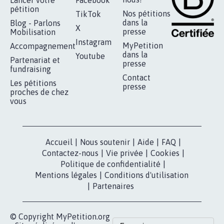
RÉUSSIR VOTRE
NOTRE
ESPACE PRESSE
MOBILISATION
COMMUNAUTÉ
Qui sommes-
nous?
Lancer votre
Facebook
pétition
Nos pétitions
TikTok
dans la
Blog - Parlons
X
presse
Mobilisation
Instagram
MyPetition
Accompagnement
dans la
Youtube
Partenariat et
presse
fundraising
Contact
Les pétitions
presse
proches de chez
vous