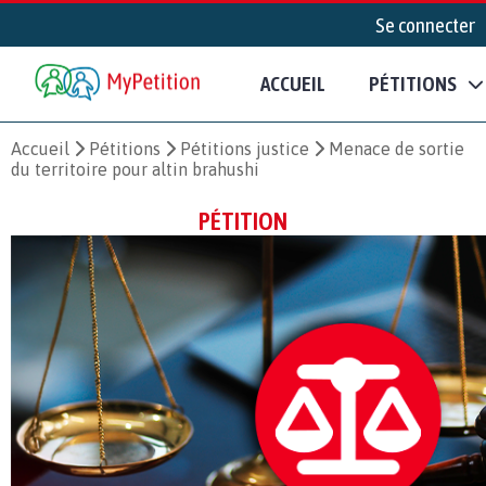
Se connecter
ACCUEIL
PÉTITIONS
Accueil
Pétitions
Pétitions justice
Menace de sortie
du territoire pour altin brahushi
PÉTITION