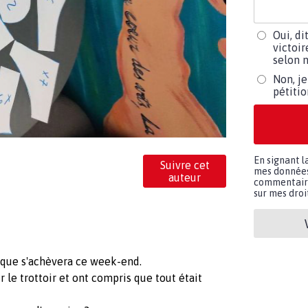
Oui, di
victoir
selon m
Non, je
pétiti
En signant l
Suivre cet
mes données 
auteur
commentaires
sur mes droit
ique s'achèvera ce week-end.
r le trottoir et ont compris que tout était