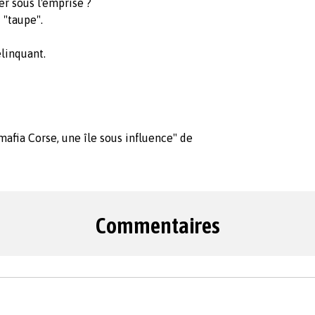
r sous l'emprise ?
 "taupe".
linquant.
 "mafia Corse, une île sous influence" de
Commentaires