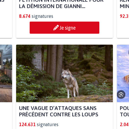
LA DÉMISSION DE GIANNI...
MIN
8.674
signatures
92.
Je signe
UNE VAGUE D’ATTAQUES SANS
POU
PRÉCÉDENT CONTRE LES LOUPS
TOU
124.631
signatures
2.04