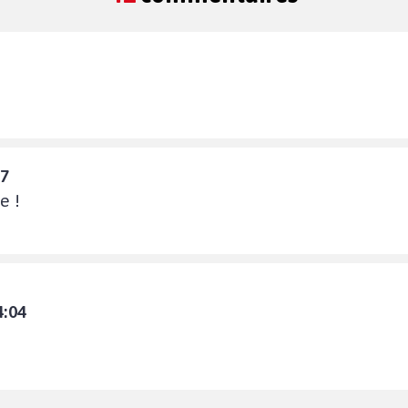
47
e !
4:04