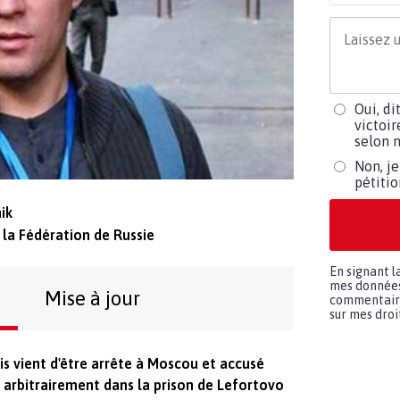
Oui, di
victoir
selon m
Non, je
pétiti
ik
e la Fédération de Russie
En signant l
mes données 
Mise à jour
commentaires
sur mes droit
is vient d'être arrête à Moscou et accusé
 arbitrairement dans la prison de Lefortovo