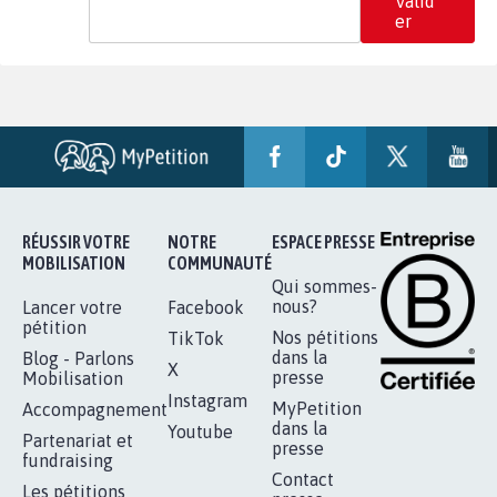
Valid
er
RÉUSSIR VOTRE
NOTRE
ESPACE PRESSE
MOBILISATION
COMMUNAUTÉ
Qui sommes-
nous?
Lancer votre
Facebook
pétition
Nos pétitions
TikTok
dans la
Blog - Parlons
X
presse
Mobilisation
Instagram
MyPetition
Accompagnement
dans la
Youtube
Partenariat et
presse
fundraising
Contact
Les pétitions