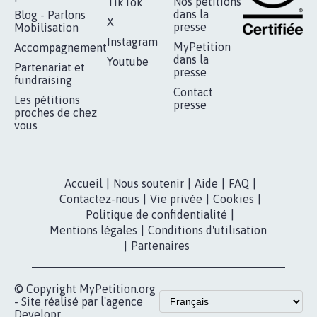
RÉUSSIR VOTRE
NOTRE
ESPACE PRESSE
MOBILISATION
COMMUNAUTÉ
Qui sommes-
nous?
Lancer votre
Facebook
pétition
Nos pétitions
TikTok
dans la
Blog - Parlons
X
presse
Mobilisation
Instagram
MyPetition
Accompagnement
dans la
Youtube
Partenariat et
presse
fundraising
Contact
Les pétitions
presse
proches de chez
vous
Accueil
|
Nous soutenir
|
Aide
|
FAQ
|