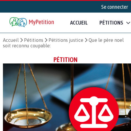
Se connecter
ACCUEIL
PÉTITIONS
Accueil
Pétitions
Pétitions justice
Que le père noel
soit reconnu coupable:
PÉTITION