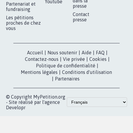
RÉUSSIR VOTRE
NOTRE
ESPACE PRESSE
MOBILISATION
COMMUNAUTÉ
Qui sommes-
nous?
Lancer votre
Facebook
pétition
Nos pétitions
TikTok
dans la
Blog - Parlons
X
presse
Mobilisation
Instagram
MyPetition
Accompagnement
dans la
Youtube
Partenariat et
presse
fundraising
Contact
Les pétitions
presse
proches de chez
vous
Accueil
|
Nous soutenir
|
Aide
|
FAQ
|
Contactez-nous
|
Vie privée
|
Cookies
|
Politique de confidentialité
|
Mentions légales
|
Conditions d'utilisation