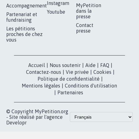
11.267
signatures
Je signe
RÉUSSIR VOTRE
NOTRE
ESPACE PRESSE
MOBILISATION
COMMUNAUTÉ
Qui sommes-
nous?
Lancer votre
Facebook
pétition
Nos pétitions
TikTok
dans la
Blog - Parlons
X
presse
Mobilisation
Instagram
MyPetition
Accompagnement
dans la
Youtube
Partenariat et
presse
fundraising