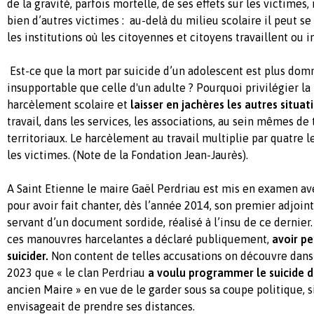
de la gravité, parfois mortelle, de ses effets sur les victimes
bien d’autres victimes : au-delà du milieu scolaire il peut s
les institutions où les citoyennes et citoyens travaillent ou 
Est-ce que la mort par suicide d’un adolescent est plus dom
insupportable que celle d'un adulte ? Pourquoi privilégier la 
harcèlement scolaire et
laisser en jachères les autres situa
travail, dans les services, les associations, au sein mêmes de 
territoriaux. Le harcèlement au travail multiplie par quatre l
les victimes. (Note de la Fondation Jean-Jaurès).
A Saint Etienne le maire Gaël Perdriau est mis en examen ave
pour avoir fait chanter, dès l’année 2014, son premier adjoint
servant d’un document sordide, réalisé à l’insu de ce dernier.
ces manouvres harcelantes a déclaré publiquement,
avoir pe
suicider.
Non content de telles accusations on découvre dans
2023 que « le clan Perdriau
a voulu programmer le suicide de
ancien Maire » en vue de le garder sous sa coupe politique, si
envisageait de prendre ses distances.