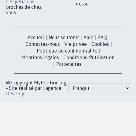
Qui sommes-
nous?
Lancer votre
Facebook
pétition
Nos pétitions
TikTok
dans la
Blog - Parlons
X
presse
Mobilisation
Instagram
MyPetition
Accompagnement
dans la
Youtube
Partenariat et
presse
fundraising
Contact
Les pétitions
presse
proches de chez
vous
Accueil
|
Nous soutenir
|
Aide
|
FAQ
|
Contactez-nous
|
Vie privée
|
Cookies
|
Politique de confidentialité
|
Mentions légales
|
Conditions d'utilisation
|
Partenaires