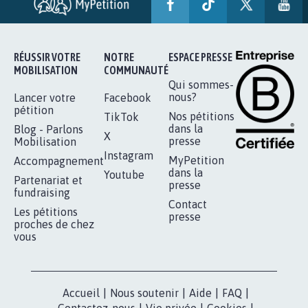
AUTOUR DE LA SOURCE...
11.255
signatures
Je signe
RÉUSSIR VOTRE
NOTRE
ESPACE PRESSE
MOBILISATION
COMMUNAUTÉ
Qui sommes-
nous?
Lancer votre
Facebook
pétition
Nos pétitions
TikTok
dans la
Blog - Parlons
X
presse
Mobilisation
Instagram
MyPetition
Accompagnement
dans la
Youtube
Partenariat et