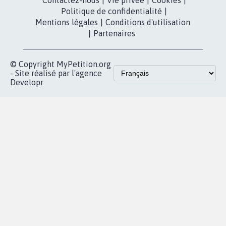
presse
fundraising
Contact
Les pétitions
presse
proches de chez
vous
Accueil
|
Nous soutenir
|
Aide
|
FAQ
|
Contactez-nous
|
Vie privée
|
Cookies
|
Politique de confidentialité
|
Mentions légales
|
Conditions d'utilisation
|
Partenaires
© Copyright MyPetition.org
- Site réalisé par l'agence
Developr