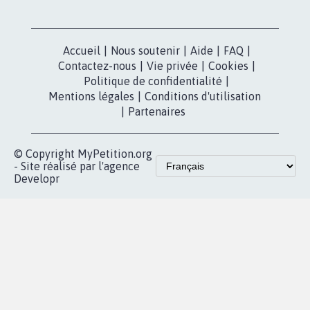
Nos pétitions
TikTok
dans la
Blog - Parlons
X
presse
Mobilisation
Instagram
MyPetition
Accompagnement
dans la
Youtube
Partenariat et
presse
fundraising
Contact
Les pétitions
presse
proches de chez
vous
Accueil
|
Nous soutenir
|
Aide
|
FAQ
|
Contactez-nous
|
Vie privée
|
Cookies
|
Politique de confidentialité
|
Mentions légales
|
Conditions d'utilisation
|
Partenaires
© Copyright MyPetition.org
- Site réalisé par l'agence
Developr