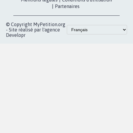
Qui sommes-
nous?
Lancer votre
Facebook
pétition
Nos pétitions
TikTok
dans la
Blog - Parlons
X
presse
Mobilisation
Instagram
MyPetition
Accompagnement
dans la
Youtube
Partenariat et
presse
fundraising
Contact
Les pétitions
presse
proches de chez
vous
Accueil
|
Nous soutenir
|
Aide
|
FAQ
|
Contactez-nous
|
Vie privée
|
Cookies
|
Politique de confidentialité
|
Mentions légales
|
Conditions d'utilisation
|
Partenaires