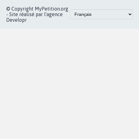
dans la
Blog - Parlons
X
presse
Mobilisation
Instagram
MyPetition
Accompagnement
dans la
Youtube
Partenariat et
presse
fundraising
Contact
Les pétitions
presse
proches de chez
vous
Accueil
|
Nous soutenir
|
Aide
|
FAQ
|
Contactez-nous
|
Vie privée
|
Cookies
|
Politique de confidentialité
|
Mentions légales
|
Conditions d'utilisation
|
Partenaires
© Copyright MyPetition.org
- Site réalisé par l'agence
Developr