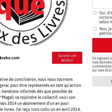
Oui, di
victoir
selon m
Non, je
pétiti
Suivre cet
 Aksebo.com
En signant l
auteur
mes données 
commentaires
sur mes droit
tative de conciliation, nous nous tournons
gerac pour être représentés en tant qu’action
 tiendrons informés dès que possible de
Magali va rejoindre le collectif, voici son
mars 2014 un abonnement d'un an pour
livres. J'ai reçu trois colis: un en avril 2014,