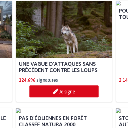
POU
TOU
UNE VAGUE D’ATTAQUES SANS
PRÉCÉDENT CONTRE LES LOUPS
124.696
signatures
2.14
Je signe
 LE
PAS D'ÉOLIENNES EN FORÊT
STO
CLASSÉE NATURA 2000
AUT