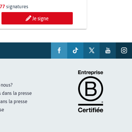
277
signatures
Je signe
-nous?
s dans la presse
ans la presse
se