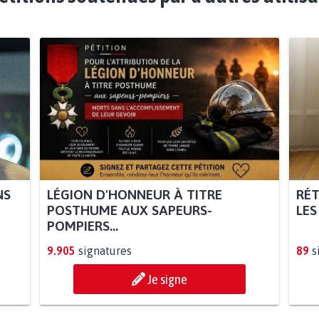
NS
LÉGION D'HONNEUR À TITRE
RÉT
POSTHUME AUX SAPEURS-
LES
POMPIERS...
9.905
signatures
89
s
Je signe