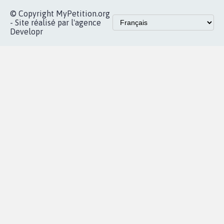
Accueil
|
Nous soutenir
|
Aide
|
FAQ
|
Contactez-nous
|
Vie privée
|
Cookies
|
Politique de confidentialité
|
Mentions légales
|
Conditions d'utilisation
|
Partenaires
© Copyright MyPetition.org
- Site réalisé par l'agence
Developr