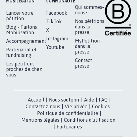
RÉUSSIR VOTRE
NOTRE
ESPACE PRESSE
MOBILISATION
COMMUNAUTÉ
Qui sommes-
nous?
Lancer votre
Facebook
pétition
Nos pétitions
TikTok
dans la
Blog - Parlons
X
presse
Mobilisation
Instagram
MyPetition
Accompagnement
dans la
Youtube
Partenariat et
presse
fundraising
Contact
Les pétitions
presse
proches de chez
vous